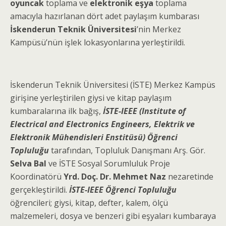
oyuncak
toplama ve
elektronik eşya
toplama
amacıyla hazırlanan dört adet paylaşım kumbarası
İskenderun Teknik Üniversitesi
’nin Merkez
Kampüsü’nün işlek lokasyonlarına yerleştirildi.
İskenderun Teknik Üniversitesi (İSTE) Merkez Kampüs
girişine yerleştirilen giysi ve kitap paylaşım
kumbaralarına ilk bağış,
İSTE-IEEE (Institute of
Electrical and Electronics Engineers, Elektrik ve
Elektronik Mühendisleri Enstitüsü) Öğrenci
Topluluğu
tarafından, Topluluk Danışmanı Arş. Gör.
Selva Bal
ve İSTE Sosyal Sorumluluk Proje
Koordinatörü
Yrd. Doç. Dr. Mehmet Naz
nezaretinde
gerçekleştirildi.
İSTE-IEEE Öğrenci Topluluğu
öğrencileri; giysi, kitap, defter, kalem, ölçü
malzemeleri, dosya ve benzeri gibi eşyaları kumbaraya