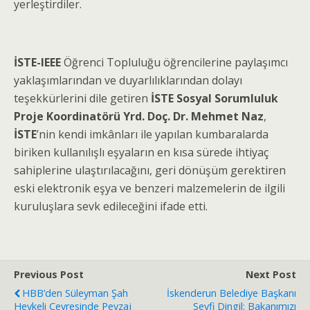
yerleştirdiler.
İSTE-IEEE
Öğrenci Topluluğu öğrencilerine paylaşımcı
yaklaşımlarından ve duyarlılıklarından dolayı
teşekkürlerini dile getiren
İSTE Sosyal Sorumluluk
Proje Koordinatörü Yrd. Doç. Dr. Mehmet Naz
,
İSTE
’nin kendi imkânları ile yapılan kumbaralarda
biriken kullanılışlı eşyaların en kısa sürede ihtiyaç
sahiplerine ulaştırılacağını, geri dönüşüm gerektiren
eski elektronik eşya ve benzeri malzemelerin de ilgili
kuruluşlara sevk edileceğini ifade etti.
Previous Post
Next Post
HBB’den Süleyman Şah
İskenderun Belediye Başkanı
Heykeli Çevresinde Peyzaj
Seyfi Dingil: Bakanımızı