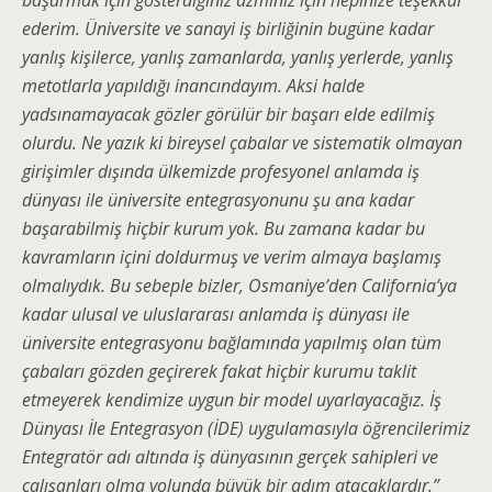
başarmak için gösterdiğiniz azminiz için hepinize teşekkür
ederim. Üniversite ve sanayi iş birliğinin bugüne kadar
yanlış kişilerce, yanlış zamanlarda, yanlış yerlerde, yanlış
metotlarla yapıldığı inancındayım. Aksi halde
yadsınamayacak gözler görülür bir başarı elde edilmiş
olurdu. Ne yazık ki bireysel çabalar ve sistematik olmayan
girişimler dışında ülkemizde profesyonel anlamda iş
dünyası ile üniversite entegrasyonunu şu ana kadar
başarabilmiş hiçbir kurum yok. Bu zamana kadar bu
kavramların içini doldurmuş ve verim almaya başlamış
olmalıydık. Bu sebeple bizler, Osmaniye’den California’ya
kadar ulusal ve uluslararası anlamda iş dünyası ile
üniversite entegrasyonu bağlamında yapılmış olan tüm
çabaları gözden geçirerek fakat hiçbir kurumu taklit
etmeyerek kendimize uygun bir model uyarlayacağız. İş
Dünyası İle Entegrasyon (İDE) uygulamasıyla öğrencilerimiz
Entegratör adı altında iş dünyasının gerçek sahipleri ve
çalışanları olma yolunda büyük bir adım atacaklardır.”