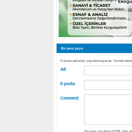
Bir yanıt yazın
E-posta adresiniz yayınlanmayacak. Gerekli alanl
Ad:
E-posta:
Comment:
You may use these
HTML
tags an