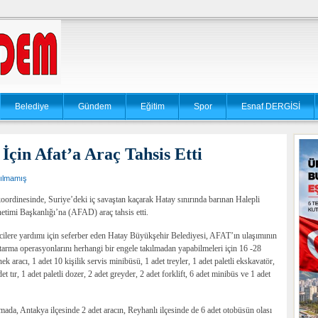
Belediye
Gündem
Eğitim
Spor
Esnaf DERGİSİ
İçin Afat’a Araç Tahsis Etti
ılmamış
koordinesinde, Suriye’deki iç savaştan kaçarak Hatay sınırında barınan Halepli
etimi Başkanlığı’na (AFAD) araç tahsis etti.
tecilere yardımı için seferber eden Hatay Büyükşehir Belediyesi, AFAT’ın ulaşımının
tarma operasyonlarını herhangi bir engele takılmadan yapabilmeleri için 16 -28
ek aracı, 1 adet 10 kişilik servis minibüsü, 1 adet treyler, 1 adet paletli ekskavatör,
 tır, 1 adet paletli dozer, 2 adet greyder, 2 adet forklift, 6 adet minibüs ve 1 adet
mada, Antakya ilçesinde 2 adet aracın, Reyhanlı ilçesinde de 6 adet otobüsün olası