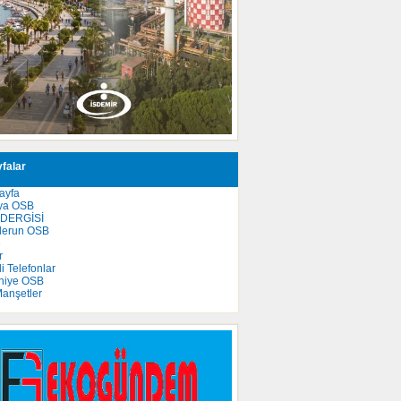
falar
ayfa
ya OSB
 DERGİSİ
derun OSB
e
r
 Telefonlar
niye OSB
anşetler