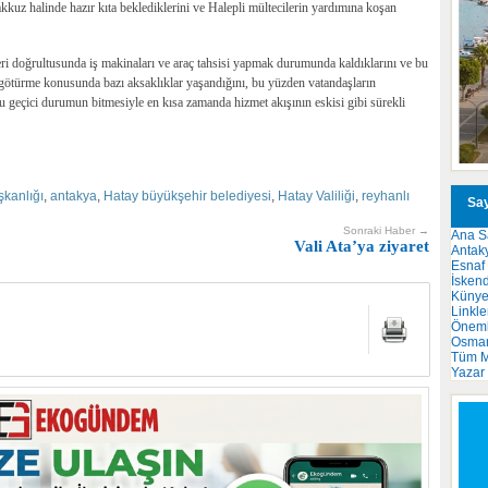
akkuz halinde hazır kıta beklediklerini ve Halepli mültecilerin yardımına koşan
eri doğrultusunda iş makinaları ve araç tahsisi yapmak durumunda kaldıklarını ve bu
götürme konusunda bazı aksaklıklar yaşandığını, bu yüzden vatandaşların
bu geçici durumun bitmesiyle en kısa zamanda hizmet akışının eskisi gibi sürekli
şkanlığı
,
antakya
,
Hatay büyükşehir belediyesi
,
Hatay Valiliği
,
reyhanlı
Say
Sonraki Haber →
Ana S
Vali Ata’ya ziyaret
Antak
Esnaf
İsken
Küny
Linkle
Önemli
Osma
Tüm M
Yazar