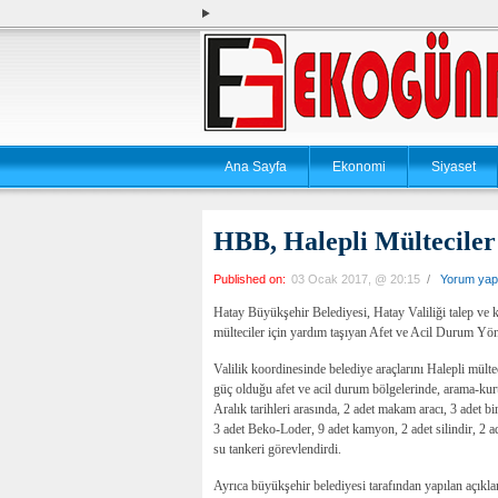
Ana Sayfa
Ekonomi
Siyaset
HBB, Halepli Mülteciler 
Published on:
03 Ocak 2017, @ 20:15
/
Yorum yap
Hatay Büyükşehir Belediyesi, Hatay Valiliği talep ve 
mülteciler için yardım taşıyan Afet ve Acil Durum Yön
Valilik koordinesinde belediye araçlarını Halepli mül
güç olduğu afet ve acil durum bölgelerinde, arama-kur
Aralık tarihleri arasında, 2 adet makam aracı, 3 adet bin
3 adet Beko-Loder, 9 adet kamyon, 2 adet silindir, 2 adet
su tankeri görevlendirdi.
Ayrıca büyükşehir belediyesi tarafından yapılan açıkla