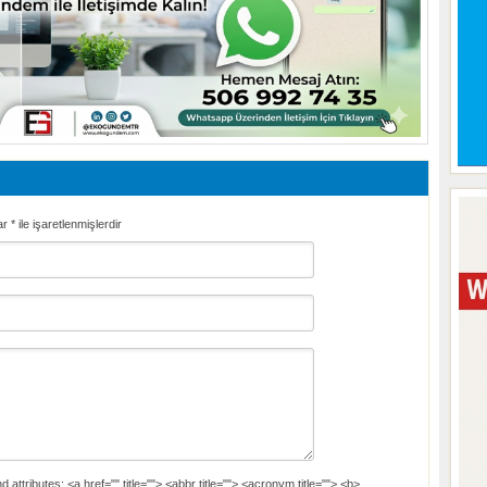
ar
*
ile işaretlenmişlerdir
d attributes:
<a href="" title=""> <abbr title=""> <acronym title=""> <b>