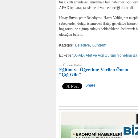
bir sıkıntı anında acil müdahale bulunabilmesi için tey
AFAD için araç tahsisine devam edileceği bildirildi.
Hatay Büyükşehir Belediyesi, Hatay Valiliğinin talepl
sebeplerden dolayı istemeden Hatay genelinde hizmet 
hoşgörüsüne sığınıp anlayış beklediklerini belirterek 
olacağını belirtti.
Kategori:
Belediye
,
Gündem
Etiketler:
AFAD
,
Afet ve Acil Durum Yönetimi Ba
← Önceki Haber
Eğitim ve Öğretime Verilen Önem
“Çığ Gibi”
Share