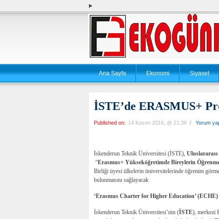
Ana Sayfa
Ekonomi
Siyaset
İSTE’de ERASMUS+ Prog
Published on:
14 Kasım 2016, @ 21:36
/
Yorum ya
İskenderun Teknik Üniversitesi (İSTE),
Uluslararası
“
Erasmus+ Yükseköğretimde Bireylerin Öğrenme 
Birliği üyesi ülkelerin üniversitelerinde öğrenim görm
bulunmasını
sağlayacak
‘Erasmus Charter for Higher Education’ (ECHE)
İskenderun Teknik Üniversitesi’nin (
İSTE
), merkezi