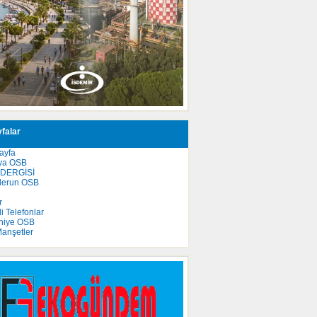
falar
ayfa
ya OSB
 DERGİSİ
derun OSB
e
r
 Telefonlar
niye OSB
anşetler