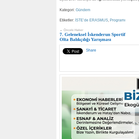
Kategori:
Gündem
Etiketler:
İSTE’de ERASMUS
,
Programı
← Önceki Haber
7. Geleneksel İskenderun Sportif
Olta Balıkçılığı Yarışması
Share