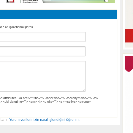
ar
*
ile işaretlenmişlerdir
d attributes:
<a href="" title=""> <abbr title=""> <acronym title=""> <b>
> <del datetime=""> <em> <i> <q cite=""> <s> <strike> <strong>
lanır.
Yorum verilerinizin nasıl işlendiğini öğrenin.