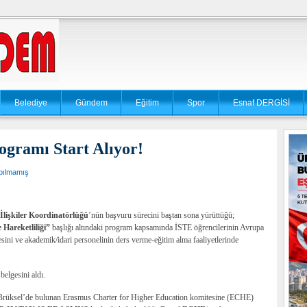
Belediye
Gündem
Eğitim
Spor
Esnaf DERGİSİ
ramı Start Alıyor!
pılmamış
 İlişkiler Koordinatörlüğü
’nün başvuru sürecini baştan sona yürüttüğü;
Hareketliliği”
başlığı altındaki program kapsamında İSTE öğrencilerinin Avrupa
esini ve akademik/idari personelinin ders verme-eğitim alma faaliyetlerinde
belgesini aldı.
 Brüksel’de bulunan
Erasmus Charter for Higher Education
komitesine (ECHE)