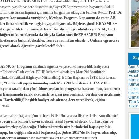
R HATAY 02
ERASMUS
kodu ile kabul edildi. Bu yıl
ECHE
‘ye Avrupa
vuru yapıldı ve gerekli şartları sağlayan 218 üniversitenin başvurusu kabul
’nin uluslararasılaşması için önemli bir gelişme olduğunu belirten Rektör
Prof. Dr.
ramı kapsamında yurtiçinde, Mevlana Programı kapsamın da zaten AB
ları ile hareketlilik ve değişim yapabiliyorduk. Böylece, şimdi ERASMUS+
ileceğiz, artık tüm dünya ile bu kulvarda entegre olabileceğiz. Artık, İSTE
kseköğretim kurumlarında da bir yıla kadar süre ile ERASMUS Programı
iyetlerinde bulunabilecekler. Tersi de mümkün olacak… Onların öğrenci ve
ğrenci olarak öğrenim görebilecek”
dedi.
Say
ASMUS+ Programı
dâhilinde öğrenci ve personel hareketlilik faaliyetleri
Ana S
Antak
er Education”
adı verilen ECHE belgesini almak için Mart 2016 tarihinde
Esnaf
ilimleri Fakültesi Bilgisayar Mühendisliği Bölüm Başkanı ve İSTE Uluslararası
İsken
lu;
“Gerekli altyapıyı tamamlayarak Mart 2016 tarihinde ERASMUS+
Küny
Linkle
syonu tarafından yürütülmekte olan bu programa başvurumuz, komitenin
Önemli
ram kapsamında gerek akademik ve idari personelimiz, gerekse öğrencilerimiz
Osma
Hareketliliği” başlıklı faaliyet adı altında ders verebilecek, eğitim
Tüm M
 verdi.
Yazar
i anlaşmaların başlatıldığını belirten İSTE Uluslararası İlişkiler Ofisi Koordinatörü
programa kimler başvurabilecek, nasıl başvurabilecek, bu hususlar ve
sonelimizle paylaşacağız. Üniversitemizin tüm birimlerini kapsayan bir
yapıp, bu değişim sürecini başlatacağız. Şubat 2017’de ilk başvuruları alıp,
na göndermiş olmayı planlıyoruz”
sözleri ile açıklamalarda bulundu.