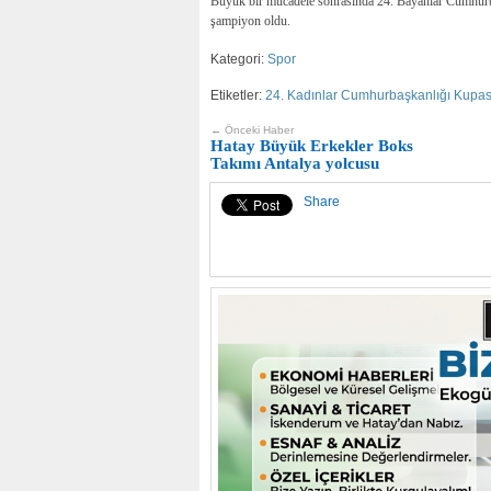
Büyük bir mücadele sonrasında 24. Bayanlar Cumhurb
şampiyon oldu.
Kategori:
Spor
Etiketler:
24. Kadınlar Cumhurbaşkanlığı Kupas
← Önceki Haber
Hatay Büyük Erkekler Boks
Takımı Antalya yolcusu
Share