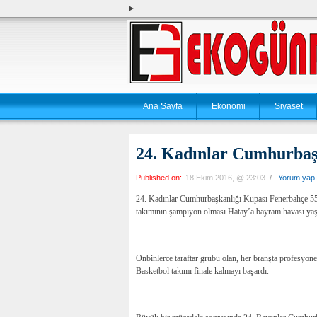
Ana Sayfa
Ekonomi
Siyaset
24. Kadınlar Cumhurbaş
Published on:
18 Ekim 2016, @ 23:03
/
Yorum yap
24. Kadınlar Cumhurbaşkanlığı Kupası Fenerbahçe 55
takımının şampiyon olması Hatay’a bayram havası yaşa
Onbinlerce taraftar grubu olan, her branşta profesyon
Basketbol takımı finale kalmayı başardı.