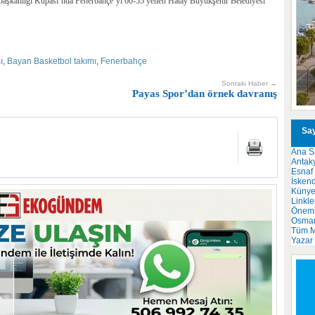
aşkanlığı Kupası’nda Fenerbahçe’yi 60-55 yenen Hatay Büyükşehir Belediyesi
ı
,
Bayan Basketbol takımı
,
Fenerbahçe
Sonraki Haber →
Payas Spor’dan örnek davranış
Say
Ana S
Antak
Esnaf
İsken
Küny
Linkle
Önemli
Osma
Tüm M
Yazar