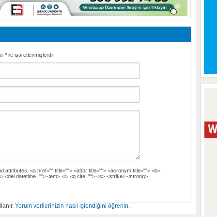
ar
*
ile işaretlenmişlerdir
d attributes:
<a href="" title=""> <abbr title=""> <acronym title=""> <b>
> <del datetime=""> <em> <i> <q cite=""> <s> <strike> <strong>
lanır.
Yorum verilerinizin nasıl işlendiğini öğrenin.