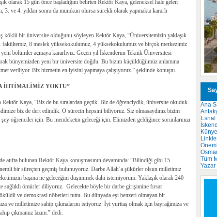
ık olarak 15 gün önce başladığını belirten Rektör Kaya, geleneksel hale gelen
nı, 3. ve 4. yıldan sonra da mümkün olursa sürekli olarak yapmakta kararlı
ş köklü bir üniversite olduğunu söyleyen Rektör Kaya, “Üniversitemizin yaklaşık
bi 11 fakültemiz, 8 meslek yüksekokulumuz, 4 yüksekokulumuz ve birçok merkezimiz
eni bölümler açmaya kararlıyız. Geçen yıl İskenderun Teknik Üniversitesi
larak bünyemizden yeni bir üniversite doğdu. Bu bizim küçüldüğümüz anlamına
zmet veriliyor. Biz hizmetin en iyisini yapmaya çalışıyoruz.” şeklinde konuştu.
A İHTİMALİMİZ YOKTU”
Say
 Rektör Kaya, “Biz de bu sıralardan geçtik. Biz de öğrenciydik, üniversite okuduk.
Ana S
ndimize biz de dert edindik. O sürecin hepsini biliyoruz. Siz olmasaydınız bizim
Antak
Esnaf
ey öğrenciler için. Bu memleketin geleceği için. Elimizden geldiğince sorunlarınızı
İsken
Küny
Linkle
Önemli
Osma
Tüm M
e atıfta bulunan Rektör Kaya konuşmasının devamında: “Bilindiği gibi 15
Yazar
nemli bir süreçten geçmiş bulunuyoruz. Darbe Allah’a şükürler olsun milletimiz
ketimizin başına ne geleceğini düşünmek dahi istemiyorum. Yaklaşık olarak 240
ze sağlıklı ömürler diliyoruz. Gelecekte böyle bir darbe girişimine fırsat
döküldü ve demokrasi nöbetleri tuttu. Bu dünyada eşi benzeri olmayan bir
a ve milletimize sahip çıkmalarını istiyoruz. İyi yurttaş olmak için bayrağımıza ve
ahip çıkmamız lazım.” dedi.