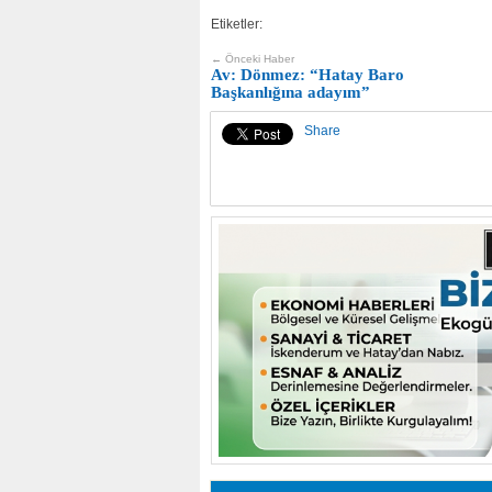
Etiketler:
← Önceki Haber
Av: Dönmez: “Hatay Baro
Başkanlığına adayım”
Share