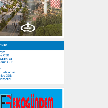
falar
ayfa
ya OSB
 DERGİSİ
derun OSB
e
r
 Telefonlar
niye OSB
anşetler