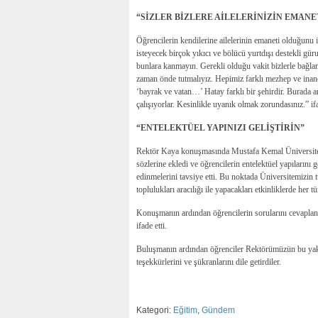
“SİZLER BİZLERE AİLELERİNİZİN EMANE
Öğrencilerin kendilerine ailelerinin emaneti olduğunu 
isteyecek birçok yıkıcı ve bölücü yurtdışı destekli gür
bunlara kanmayın. Gerekli olduğu vakit bizlerle bağlan
zaman önde tutmalıyız. Hepimiz farklı mezhep ve inançla
‘bayrak ve vatan…’ Hatay farklı bir şehirdir. Burada ar
çalışıyorlar. Kesinlikle uyanık olmak zorundasınız.” if
“ENTELEKTÜEL YAPINIZI GELİŞTİRİN”
Rektör Kaya konuşmasında Mustafa Kemal Üniversitesi ö
sözlerine ekledi ve öğrencilerin entelektüel yapılarını 
edinmelerini tavsiye etti. Bu noktada Üniversitemizin t
toplulukları aracılığı ile yapacakları etkinliklerde her t
Konuşmanın ardından öğrencilerin sorularını cevaplandı
ifade etti.
Buluşmanın ardından öğrenciler Rektörümüzün bu yak
teşekkürlerini ve şükranlarını dile getirdiler.
Kategori:
Eğitim
,
Gündem