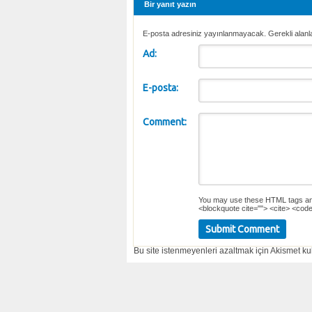
Bir yanıt yazın
E-posta adresiniz yayınlanmayacak. Gerekli alanl
Ad:
E-posta:
Comment:
You may use these
HTML
tags an
<blockquote cite=""> <cite> <code
Bu site istenmeyenleri azaltmak için Akismet kul