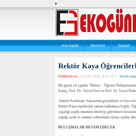
Ana Sayfa
Ekonomi
Siyaset
Rektör Kaya Öğrencilerl
Published on:
13 Ekim 2016, @ 21:29
/
Yorum yap
İlki geçen yıl yapılan “Rektör – Öğrenci Buluşması
Kılınç, Prof. Dr. Veysel Eren ve Prof. Dr. Yusuf Önlen i
Atatürk Konferans Salonunda gerçekleşen ve kısa sü
Rektör Kaya esprileriyle salonu kahkahaya boğdu. Öğr
yaşadığı çeşitli sıkıntıları dinleyip giderilmesi husus
yaptığı sıcak ve samimi sohbetinden dolayı ayakta alkı
BULUŞMALAR DEVAM EDECEK