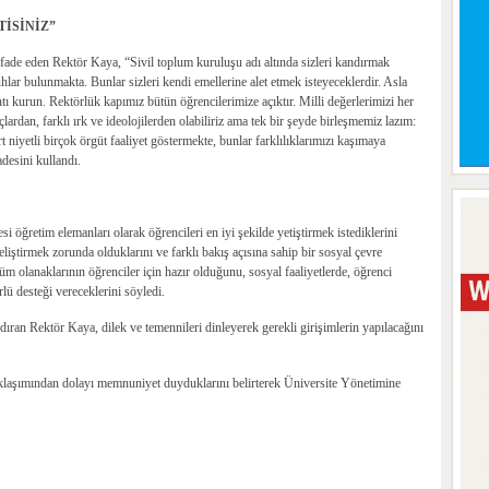
TİSİNİZ”
ifade eden Rektör Kaya, “Sivil toplum kuruluşu adı altında sizleri kandırmak
uhlar bulunmakta. Bunlar sizleri kendi emellerine alet etmek isteyeceklerdir. Asla
tı kurun. Rektörlük kapımız bütün öğrencilerimize açıktır. Milli değerlerimizi her
rdan, farklı ırk ve ideolojilerden olabiliriz ama tek bir şeyde birleşmemiz lazım:
t niyetli birçok örgüt faaliyet göstermekte, bunlar farklılıklarımızı kaşımaya
adesini kullandı.
ğretim elemanları olarak öğrencileri en iyi şekilde yetiştirmek istediklerini
geliştirmek zorunda olduklarını ve farklı bakış açısına sahip bir sosyal çevre
üm olanaklarının öğrenciler için hazır olduğunu, sosyal faaliyetlerde, öğrenci
ürlü desteği vereceklerini söyledi.
ran Rektör Kaya, dilek ve temennileri dinleyerek gerekli girişimlerin yapılacağını
laşımından dolayı memnuniyet duyduklarını belirterek Üniversite Yönetimine