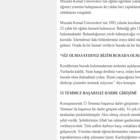
Mustafa Kemal Üniversitesi’nin eğitim öğretime yaklaş
öğrenci yönetim buluşmasını iki yıldan beri yaptıkları
olduklarını vurguladı.
Mustafa Kemal Üniversitesi’nin 1992 yılında kurulmu
25 yıllık bir eğitim hizmeti bulunuyor. Bilindiği gi
bulunmaktadır. Bulunduğumuz yerde kalmayacağız ve y
kuruldu. İskenderun’daki bölümlerimiz oraya dahil o
gelmez. Orada da bir hizmet veriliyor burada da bir hi
“SİZ OLMASAYDINIZ BİZİM BURADA OLM
Kendilerinin burada bulunmalarının nedenini açıklayan
Yurtlarda kaldık. Sizin hangi derdiniz varsa, onları ke
burada olma ihtimalimiz yoktu. Bizim yapacağımız her ş
dinleyip çözümler üretmek istiyoruz.” diye konuştu.
15 TEMMUZ BAŞARISIZ DARBE GİRİŞİMİ
Konuşmasında 15 Temmuz başarısız darbe girişimine d
Temmuz’da başarısız bir darbe girişimi oldu. Ve çok ö
tarafından püskürtülmüştür. Aksi olmuş olsaydı memle
şehit verdik. Şehitlerimize Allah’tan rahmet gazilerimi
verilmeyecektir. Türk milleti darbeye karşı sokaklara 
gelişmeydi. Yönetim olarak öğrencilerimizden vatanımız
topraklarımıza sahip çıkmamız lazım. Kardeşliğimize s