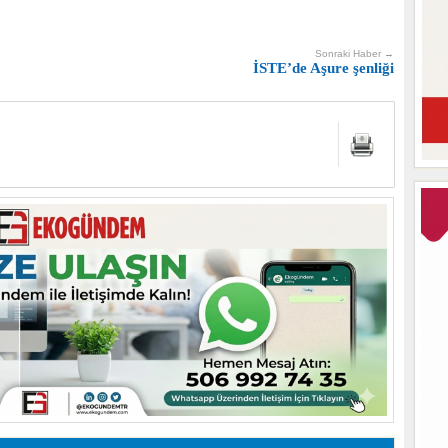
Sonraki Haber →
İSTE’de Aşure şenliği