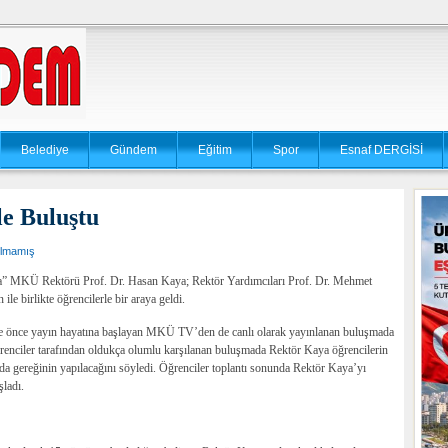
Belediye
Gündem
Eğitim
Spor
Esnaf DERGİSİ
e Buluştu
ılmamış
nda” MKÜ Rektörü Prof. Dr. Hasan Kaya; Rektör Yardımcıları Prof. Dr. Mehmet
le birlikte öğrencilerle bir araya geldi.
re önce yayın hayatına başlayan MKÜ TV’den de canlı olarak yayınlanan buluşmada
enciler tarafından oldukça olumlu karşılanan buluşmada Rektör Kaya öğrencilerin
unda gereğinin yapılacağını söyledi. Öğrenciler toplantı sonunda Rektör Kaya’yı
şladı.