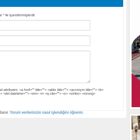
ar
*
ile işaretlenmişlerdir
d attributes:
<a href="" title=""> <abbr title=""> <acronym title=""> <b>
> <del datetime=""> <em> <i> <q cite=""> <s> <strike> <strong>
lanır.
Yorum verilerinizin nasıl işlendiğini öğrenin.