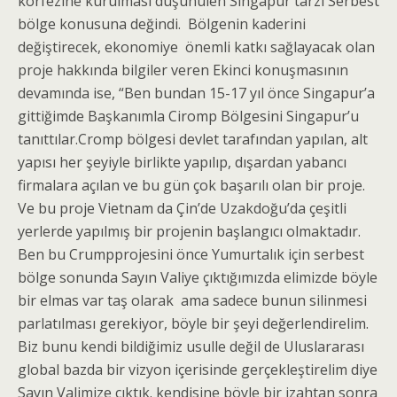
körfezine kurulması düşünülen Singapur tarzı Serbest
bölge konusuna değindi. Bölgenin kaderini
değiştirecek, ekonomiye önemli katkı sağlayacak olan
proje hakkında bilgiler veren Ekinci konuşmasının
devamında ise, “Ben bundan 15-17 yıl önce Singapur’a
gittiğimde Başkanımla Ciromp Bölgesini Singapur’u
tanıttılar.Cromp bölgesi devlet tarafından yapılan, alt
yapısı her şeyiyle birlikte yapılıp, dışardan yabancı
firmalara açılan ve bu gün çok başarılı olan bir proje.
Ve bu proje Vietnam da Çin’de Uzakdoğu’da çeşitli
yerlerde yapılmış bir projenin başlangıcı olmaktadır.
Ben bu Crumpprojesini önce Yumurtalık için serbest
bölge sonunda Sayın Valiye çıktığımızda elimizde böyle
bir elmas var taş olarak ama sadece bunun silinmesi
parlatılması gerekiyor, böyle bir şeyi değerlendirelim.
Biz bunu kendi bildiğimiz usulle değil de Uluslararası
global bazda bir vizyon içerisinde gerçekleştirelim diye
Sayın Valimize çıktık. kendisine böyle bir izahtan sonra