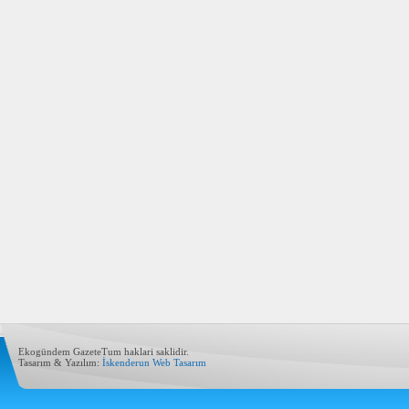
Ekogündem GazeteTum haklari saklidir.
Tasarım & Yazılım:
İskenderun Web Tasarım