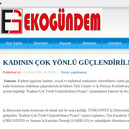
Ana Sayfa
Ekonomi
Siyaset
Belediye
Gündem
KADININ ÇOK YÖNLÜ GÜÇLENDİRİL
Published on:
01 Ekim 2016, @ 18:55
/
Yorum yapılmamış
Samsun-
Kadının işgücüne katılımı, sosyal ve toplumsal statüsünün yükseltilmesi, kadın giri
kadın konusuna odaklanan çalışmalarıyla da bilinen Türk Girişim ve İş Dünyası Konfede
ayında başlattığı “Kadının Çok Yönlü Güçlendirilmesi Projesi” toplantılarına Samsun’da dev
İş dünyasının kadın konusunu ele almak için bir araya geldiği, TÜRKONFED İş Dünyasın
geliştirilen “Kadının Çok Yönlü Güçlendirilmesi Projesi” üçüncü toplantısı, Orta Karadeniz
(ORKASİFED) ve Samsun İş Kadınları Derneği (SAMİKAD) ev sahipliğinde düzenleniyor