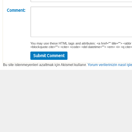
Comment:
You may use these
HTML
tags and attributes:
<a href="" title=""> <abbr
<blockquote cite=""> <cite> <code> <del datetime=""> <em> <i> <q cite=
Bu site istenmeyenleri azaltmak için Akismet kullanır.
Yorum verilerinizin nasıl işl