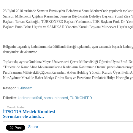
28 Eylül 2016 tarihinde Samsun Büyükşehir Belediyesi Sanat Merkezi’nde yapılacak toplant
Samsun Milletvekili Çiğdem Karaaslan, Samsun Büyükşehir Belediye Başkanı Yusuf Zi
Başkanı Tarkan Kadooğlu, TÜRKONFED Başkan Yardımcısı / İDK Başkanı Prof. Dr. Ya
Başkanı Emin Bahri Uğurlu ve SAMİKAD Yönetim Kurulu Başkanı Münevver Uğurlu açılış 
Bölgenin başarılı iş kadınlarının da ödüllendirileceği toplantıda, aynı zamanda başarılı kadın gi
deneyimleri de aktarıyor.
Toplantıda, ayrıca Ondokuz Mayıs Üniversitesi Çevre Mühendisliği Öğretim Üyesi Prof. Dr
“Türkiye’de Karar Alma Mekanizmalarına Kadınların Katılımının Önemi” paneli düzenleniyor
Parti Samsun Milletvekili Çiğdem Karaaslan, Akfen Holding Yönetim Kurulu Üyesi Pelin 
Nur Aydıner Meral ile Haber Medya Grubu Satış ve Pazarlama Direktörü Hülya Hacıoğlu yer
Kategori:
Gündem
Etiketler:
kadının statüsü
,
samsun haberi
,
TÜRKONFED
← Önceki Haber
İTSO’DA Meslek Komitesi
Sorunları ele alındı…
Share