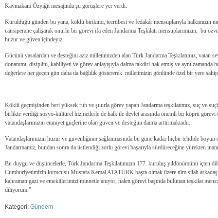
Kaymakam Özyiğit mesajında şu görüşlere yer verdi:
Kurulduğu günden bu yana, köklü birikimi, tecrübesi ve fedakâr mensuplarıyla halkımızın 
cansiperane çalışarak onurlu bir görevi ifa eden Jandarma Teşkilatı mensuplarımızın, bu özve
huzur ve güven içindeyiz.
Gücünü yasalardan ve desteğini aziz milletimizden alan Türk Jandarma Teşkilatımız, vatan sev
donanımı, disiplini, kabiliyeti ve görev anlayışıyla daima takdiri hak etmiş ve aynı zamanda 
değerlere her geçen gün daha da bağlılık göstererek milletimizin gönlünde özel bir yere sahip
Köklü geçmişinden beri yüksek ruh ve şuurla görev yapan Jandarma teşkilatımız, suç ve suçlu
birlikte verdiği sosyo-kültürel hizmetlerle de halk ile devlet arasında önemli bir köprü görevi
vatandaşlarımızın emniyet güçlerine olan güven ve desteğini daima arttırmaktadır.
Vatandaşlarımızın huzur ve güvenliğinin sağlanmasında bu güne kadar hiçbir tehdide boyun
Jandarmamız, bundan sonra da üstlendiği zorlu görevi başarıyla sürdüreceğine yürekten ina
Bu duygu ve düşüncelerle, Türk Jandarma Teşkilatımızın 177. kuruluş yıldönümünü içten dil
Cumhuriyetimizin kurucusu Mustafa Kemal ATATÜRK başta olmak üzere tüm silah arkadaşların
kahraman gazi ve emeklilerimizi minnetle anıyor, halen görevi başında bulunan teşkilat mensu
diliyorum.”
Kategori:
Gündem