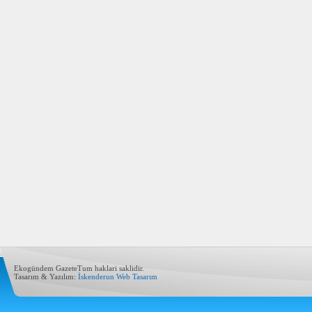
Ekogündem GazeteTum haklari saklidir.
Tasarım & Yazılım:
İskenderun Web Tasarım