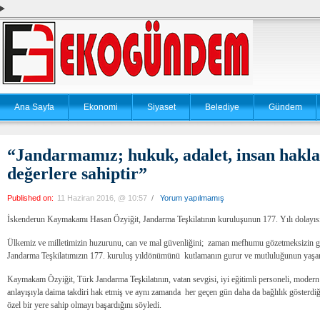
Ana Sayfa
Ekonomi
Siyaset
Belediye
Gündem
“Jandarmamız; hukuk, adalet, insan hakla
değerlere sahiptir”
Published on:
11 Haziran 2016, @ 10:57
/
Yorum yapılmamış
İskenderun Kaymakamı Hasan Özyiğit, Jandarma Teşkilatının kuruluşunun 177. Yılı dolayısı 
Ülkemiz ve milletimizin huzurunu, can ve mal güvenliğini; zaman mefhumu gözetmeksizin gör
Jandarma Teşkilatımızın 177. kuruluş yıldönümünü kutlamanın gurur ve mutluluğunun yaşandı
Kaymakam Özyiğit, Türk Jandarma Teşkilatının, vatan sevgisi, iyi eğitimli personeli, modern d
anlayışıyla daima takdiri hak etmiş ve aynı zamanda her geçen gün daha da bağlılık gösterdiğ
özel bir yere sahip olmayı başardığını söyledi.