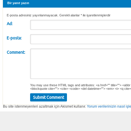
Bir yanıt yazın
E-posta adresiniz yayınlanmayacak. Gerekli alanlar
*
ile işaretlenmişlerdir
Ad:
E-posta:
Comment:
You may use these
HTML
tags and attributes:
<a href="" title=""> <abbr
<blockquote cite=""> <cite> <code> <del datetime=""> <em> <i> <q cite=
Bu site istenmeyenleri azaltmak için Akismet kullanır.
Yorum verilerinizin nasıl işl