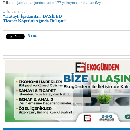
Etiketler:
jandarma
,
jandarmanın 177 yı
,
kaymakam hasan özyiit
← Önceki Haber
“Hataylı İşadamları DASİFED
Ticaret Köprüsü Ağında Buluştu”
Share