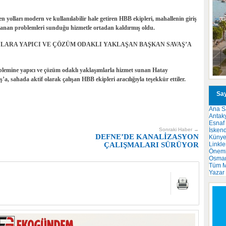
 yolları modern ve kullanılabilir hale getiren HBB ekipleri, mahallenin giriş
şanan problemleri sunduğu hizmetle ortadan kaldırmış oldu.
NLARA YAPICI VE ÇÖZÜM ODAKLI YAKLAŞAN BAŞKAN SAVAŞ’A
oblemine yapıcı ve çözüm odaklı yaklaşımlarla hizmet sunan Hatay
, sahada aktif olarak çalışan HBB ekipleri aracılığıyla teşekkür ettiler.
Say
Ana S
Antak
Esnaf
İsken
Sonraki Haber →
DEFNE’DE KANALİZASYON
Küny
Linkle
ÇALIŞMALARI SÜRÜYOR
Önemli
Osma
Tüm M
Yazar