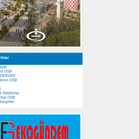
falar
ayfa
ya OSB
 DERGİSİ
derun OSB
e
r
 Telefonlar
niye OSB
anşetler