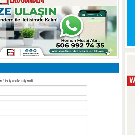
ar
*
ile işaretlenmişlerdir