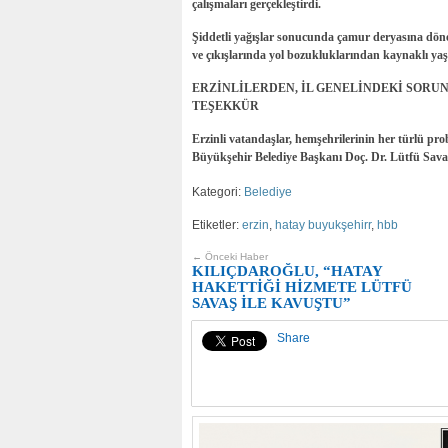
çalışmaları gerçekleştirdi.
Şiddetli yağışlar sonucunda çamur deryasına dönen
ve çıkışlarında yol bozukluklarından kaynaklı ya
ERZİNLİLERDEN, İL GENELİNDEKİ SORU
TEŞEKKÜR
Erzinli vatandaşlar, hemşehrilerinin her türlü pr
Büyükşehir Belediye Başkanı Doç. Dr. Lütfü Savaş’a
Kategori:
Belediye
Etiketler:
erzin
,
hatay buyukşehirr
,
hbb
← Önceki Haber
KILIÇDAROĞLU, “HATAY
HAKETTİĞİ HİZMETE LÜTFÜ
SAVAŞ İLE KAVUŞTU”
Share