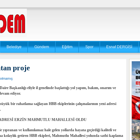
Belediye
Gündem
Eğitim
Spor
Esnaf DERGİSİ
tan proje
pılmamış
ire Başkanlığı eliyle il genelinde başlattığı yol yapım, bakım, onarım ve
 devam ediyor.
 büyük bir rahatlama sağlayan HBB ekiplerinin çalışmalarının yeni adresi
.
 ADRESİ ERZİN MAHMUTLU MAHALLESİ OLDU
e yıpranan ve kullanılamaz hale gelen yollarda hayata geçirdiği kaliteli ve
ına kolaylık getiren HBB ekipleri, Mahmutlu Mahallesi yolunda sathi kaplama