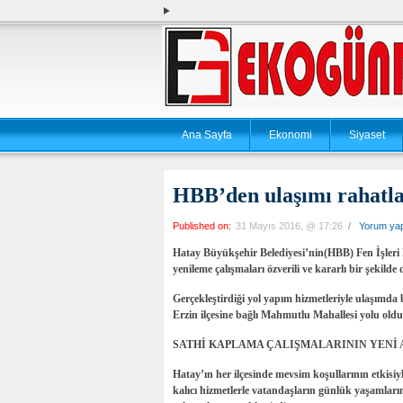
Ana Sayfa
Ekonomi
Siyaset
HBB’den ulaşımı rahatla
Published on:
31 Mayıs 2016, @ 17:26
/
Yorum ya
Hatay Büyükşehir Belediyesi’nin(HBB) Fen İşleri Da
yenileme çalışmaları özverili ve kararlı bir şekilde
Gerçekleştirdiği yol yapım hizmetleriyle ulaşımda
Erzin ilçesine bağlı Mahmutlu Mahallesi yolu oldu
SATHİ KAPLAMA ÇALIŞMALARININ YENİ
Hatay’ın her ilçesinde mevsim koşullarının etkisiyl
kalıcı hizmetlerle vatandaşların günlük yaşamlar