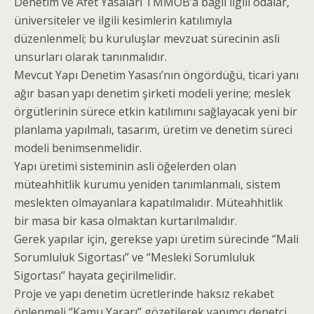
Denetim ve Afet Yasaları TMMOB’a bağlı ilgili odalar,
üniversiteler ve ilgili kesimlerin katılımıyla
düzenlenmeli; bu kuruluşlar mevzuat sürecinin asli
unsurları olarak tanınmalıdır.
Mevcut Yapı Denetim Yasası’nın öngördüğü, ticari yanı
ağır basan yapı denetim şirketi modeli yerine; meslek
örgütlerinin sürece etkin katılımını sağlayacak yeni bir
planlama yapılmalı, tasarım, üretim ve denetim süreci
modeli benimsenmelidir.
Yapı üretimi sisteminin asli öğelerden olan
müteahhitlik kurumu yeniden tanımlanmalı, sistem
meslekten olmayanlara kapatılmalıdır. Müteahhitlik
bir masa bir kasa olmaktan kurtarılmalıdır.
Gerek yapılar için, gerekse yapı üretim sürecinde ‘’Mali
Sorumluluk Sigortası’’ ve ‘’Mesleki Sorumluluk
Sigortası’’ hayata geçirilmelidir.
Proje ve yapı denetim ücretlerinde haksız rekabet
önlenmeli ‘’Kamu Yararı’’ gözetilerek yapımcı denetçi