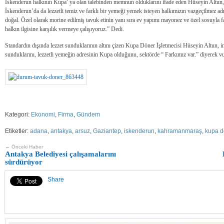
İskenderun halkının Kupa’ ya olan talebinden memnun olduklarını ifade eden Hüseyin Altun
İskenderun’da da lezzetli temiz ve farklı bir yemeği yemek isteyen halkımızın vazgeçilmez adr
doğal. Özel olarak morine edilmiş tavuk etinin yanı sıra ev yapımı mayonez ve özel sosuyla fark
halkın ilgisine karşılık vermeye çalışıyoruz.” Dedi.
Standardın dışında lezzet sunduklarının altını çizen Kupa Döner İşletmecisi Hüseyin Altun, in
sunduklarını, lezzetli yemeğin adresinin Kupa olduğunu, sektörde “ Farkımız var.” diyerek vu
Kategori:
Ekonomi
,
Firma
,
Gündem
Etiketler:
adana
,
antakya
,
arsuz
,
Gaziantep
,
iskenderun
,
kahramanmaraş
,
kupa d
← Önceki Haber
Antakya Belediyesi çalışamalarını
sürdürüyor
Share