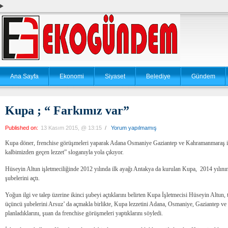
Ana Sayfa
Ekonomi
Siyaset
Belediye
Gündem
Kupa ; “ Farkımız var”
Published on:
13 Kasım 2015, @ 13:15
/
Yorum yapılmamış
Kupa döner, frenchise görüşmeleri yaparak Adana Osmaniye Gaziantep ve Kahramanmaraş iller
kalbimizden geçen lezzet” sloganıyla yola çıkıyor.
Hüseyin Altun işletmeciliğinde 2012 yılında ilk ayağı Antakya da kurulan Kupa, 2014 yılının
şubelerini açtı.
Yoğun ilgi ve talep üzerine ikinci şubeyi açtıklarını belirten Kupa İşletmecisi Hüseyin Altun, t
üçüncü şubelerini Arsuz’ da açmakla birlikte, Kupa lezzetini Adana, Osmaniye, Gaziantep v
planladıklarını, şuan da frenchise görüşmeleri yaptıklarını söyledi.