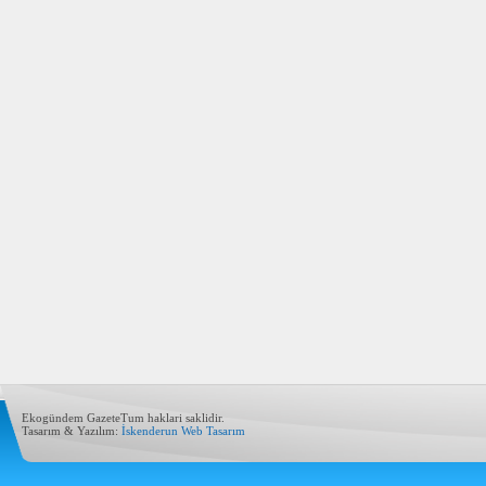
Ekogündem GazeteTum haklari saklidir.
Tasarım & Yazılım:
İskenderun Web Tasarım