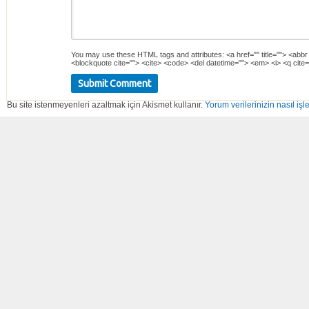
You may use these
HTML
tags and attributes:
<a href="" title=""> <abbr
<blockquote cite=""> <cite> <code> <del datetime=""> <em> <i> <q cite=
Bu site istenmeyenleri azaltmak için Akismet kullanır.
Yorum verilerinizin nasıl işl