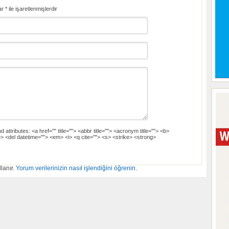
ar
*
ile işaretlenmişlerdir
d attributes:
<a href="" title=""> <abbr title=""> <acronym title=""> <b>
> <del datetime=""> <em> <i> <q cite=""> <s> <strike> <strong>
lanır.
Yorum verilerinizin nasıl işlendiğini öğrenin.