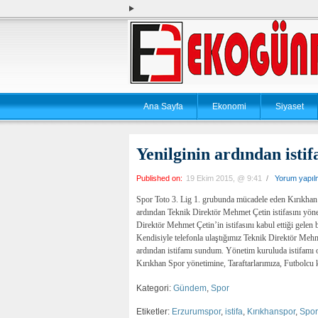
Ana Sayfa
Ekonomi
Siyaset
Yenilginin ardından istif
Published on:
19 Ekim 2015, @ 9:41
/
Yorum yapı
Spor Toto 3. Lig 1. grubunda mücadele eden Kırıkhan
ardından Teknik Direktör Mehmet Çetin istifasını yön
Direktör Mehmet Çetin’in istifasını kabul ettiği gelen b
Kendisiyle telefonla ulaştığımız Teknik Direktör Mehm
ardından istifamı sundum. Yönetim kuruluda istifamı 
Kırıkhan Spor yönetimine, Taraftarlarımıza, Futbolcu 
Kategori:
Gündem
,
Spor
Etiketler:
Erzurumspor
,
istifa
,
Kırıkhanspor
,
Spor