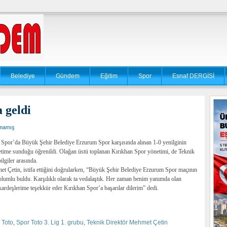
Belediye
Gündem
Eğitim
Spor
Esnaf DERGİSİ
a geldi
lmamış
 Spor’da Büyük Şehir Belediye Erzurum Spor karşısında alınan 1-0 yenilginin
etime sunduğu öğrenildi. Olağan üstü toplanan Kırıkhan Spor yönetimi, de Teknik
ilgiler arasında.
et Çetin, istifa ettiğini doğrularken, “Büyük Şehir Belediye Erzurum Spor maçının
olumlu buldu. Karşılıklı olarak ta vedalaştık. Her zaman benim yanımda olan
kardeşlerime teşekkür eder Kırıkhan Spor’a başarılar dilerim” dedi.
 Toto
,
Spor Toto 3. Lig 1. grubu
,
Teknik Direktör Mehmet Çetin