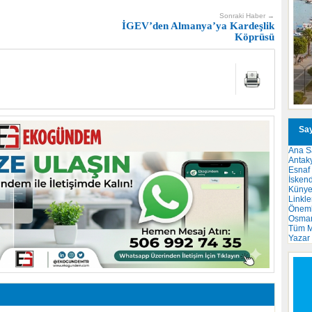
Sonraki Haber →
İGEV’den Almanya’ya Kardeşlik
Köprüsü
Say
Ana S
Antak
Esnaf
İsken
Küny
Linkle
Önemli
Osma
Tüm M
Yazar