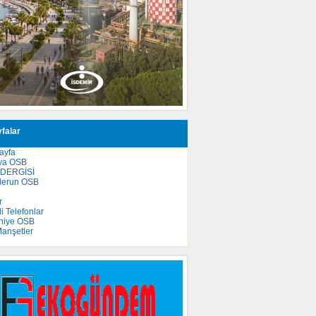
falar
ayfa
ya OSB
 DERGİSİ
derun OSB
e
r
 Telefonlar
niye OSB
anşetler