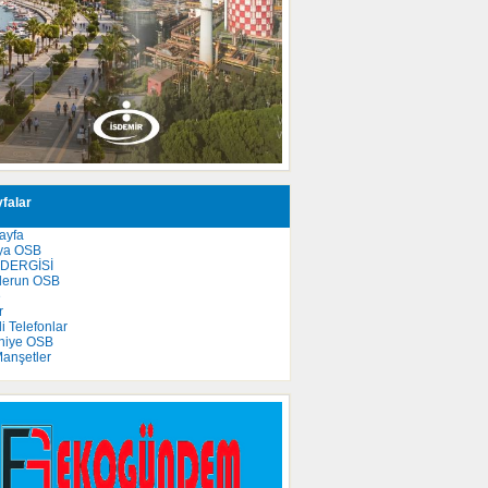
falar
ayfa
ya OSB
 DERGİSİ
derun OSB
e
r
 Telefonlar
niye OSB
anşetler