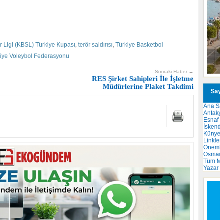
r Ligi (KBSL) Türkiye Kupası
,
terör saldırısı
,
Türkiye Basketbol
iye Voleybol Federasyonu
Sonraki Haber →
RES Şirket Sahipleri İle İşletme
Müdürlerine Plaket Takdimi
Say
Ana S
Antak
Esnaf
İsken
Küny
Linkle
Önemli
Osma
Tüm M
Yazar