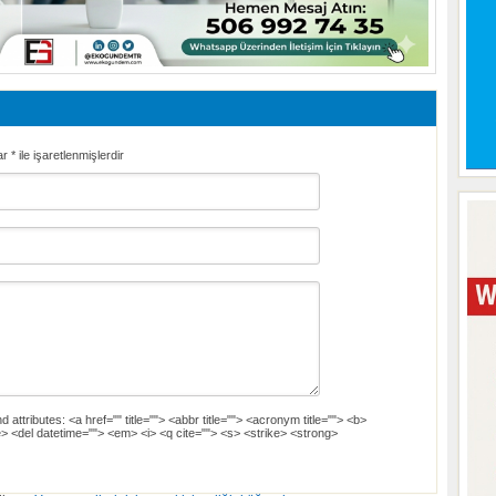
ar
*
ile işaretlenmişlerdir
d attributes:
<a href="" title=""> <abbr title=""> <acronym title=""> <b>
> <del datetime=""> <em> <i> <q cite=""> <s> <strike> <strong>