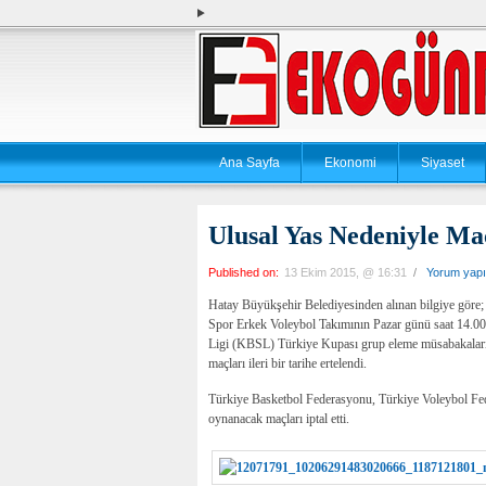
Ana Sayfa
Ekonomi
Siyaset
Ulusal Yas Nedeniyle Maç
Published on:
13 Ekim 2015, @ 16:31
/
Yorum yap
Hatay Büyükşehir Belediyesinden alınan bilgiye göre
Spor Erkek Voleybol Takımının Pazar günü saat 14.0
Ligi (KBSL) Türkiye Kupası grup eleme müsabakalar
maçları ileri bir tarihe ertelendi.
Türkiye Basketbol Federasyonu, Türkiye Voleybol Fed
oynanacak maçları iptal etti.