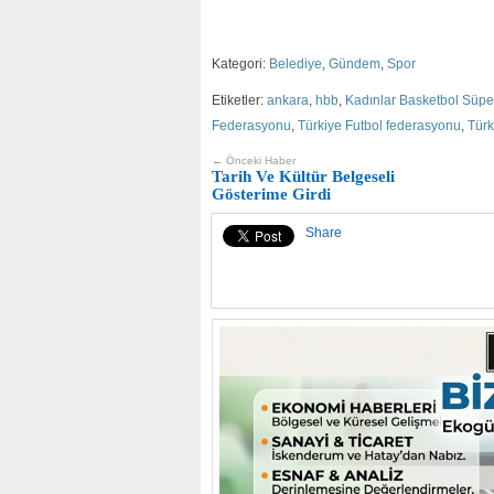
Kategori:
Belediye
,
Gündem
,
Spor
Etiketler:
ankara
,
hbb
,
Kadınlar Basketbol Süpe
Federasyonu
,
Türkiye Futbol federasyonu
,
Türk
← Önceki Haber
Tarih Ve Kültür Belgeseli
Gösterime Girdi
Share