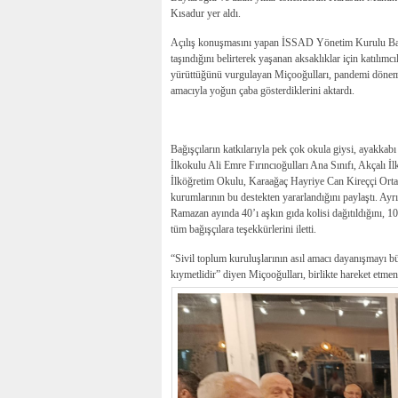
Kısadur yer aldı.
Açılış konuşmasını yapan İSSAD Yönetim Kurulu Başka
taşındığını belirterek yaşanan aksaklıklar için katılı
yürüttüğünü vurgulayan Miçooğulları, pandemi dönemi 
amacıyla yoğun çaba gösterdiklerini aktardı.
Bağışçıların katkılarıyla pek çok okula giysi, ayakkab
İlkokulu Ali Emre Fırıncıoğulları Ana Sınıfı, Akçalı İ
İlköğretim Okulu, Karaağaç Hayriye Can Kireççi Ortao
kurumlarının bu destekten yararlandığını paylaştı. Ayr
Ramazan ayında 40’ı aşkın gıda kolisi dağıtıldığını, 10
tüm bağışçılara teşekkürlerini iletti.
“Sivil toplum kuruluşlarının asıl amacı dayanışmayı b
kıymetlidir” diyen Miçooğulları, birlikte hareket etme