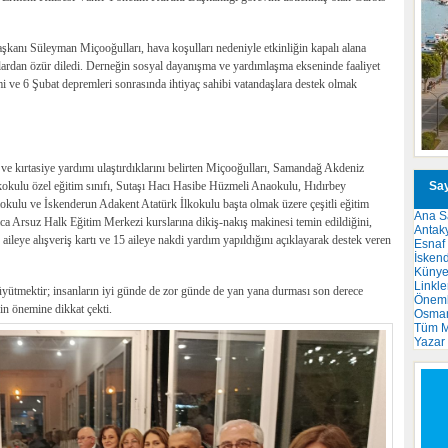
nı Süleyman Miçooğulları, hava koşulları nedeniyle etkinliğin kapalı alana
mcılardan özür diledi. Derneğin sosyal dayanışma ve yardımlaşma ekseninde faaliyet
ve 6 Şubat depremleri sonrasında ihtiyaç sahibi vatandaşlara destek olmak
ı ve kırtasiye yardımı ulaştırdıklarını belirten Miçooğulları, Samandağ Akdeniz
Say
lkokulu özel eğitim sınıfı, Sutaşı Hacı Hasibe Hüzmeli Anaokulu, Hıdırbey
kulu ve İskenderun Adakent Atatürk İlkokulu başta olmak üzere çeşitli eğitim
Ana S
ıca Arsuz Halk Eğitim Merkezi kurslarına dikiş-nakış makinesi temin edildiğini,
Antak
 aileye alışveriş kartı ve 15 aileye nakdi yardım yapıldığını açıklayarak destek veren
Esnaf
İsken
Küny
Linkle
üyütmektir; insanların iyi günde de zor günde de yan yana durması son derece
Önemli
nin önemine dikkat çekti.
Osma
Tüm M
Yazar