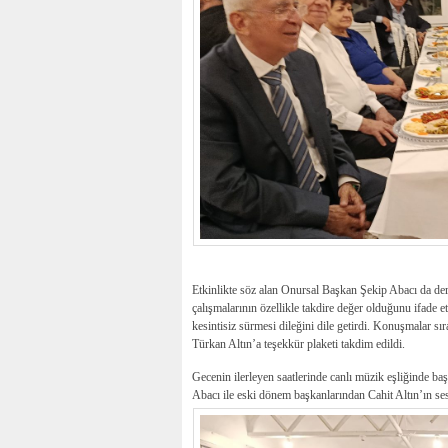
Etkinlikte söz alan Onursal Başkan Şekip Abacı da der
çalışmalarının özellikle takdire değer olduğunu ifade e
kesintisiz sürmesi dileğini dile getirdi. Konuşmalar s
Türkan Altın’a teşekkür plaketi takdim edildi.
Gecenin ilerleyen saatlerinde canlı müzik eşliğinde b
Abacı ile eski dönem başkanlarından Cahit Altın’ın ses