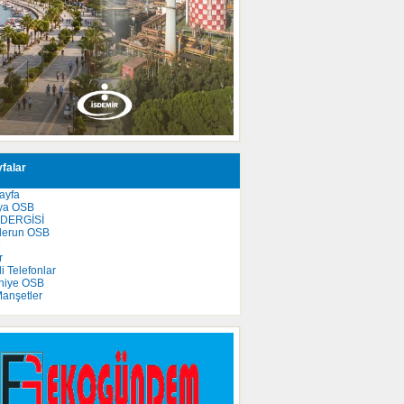
falar
ayfa
ya OSB
 DERGİSİ
derun OSB
e
r
 Telefonlar
niye OSB
anşetler