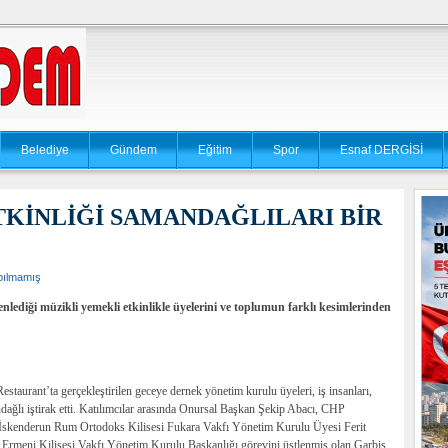
Belediye
Gündem
Eğitim
Spor
Esnaf DERGİSİ
TKİNLİĞİ SAMANDAĞLILARI BİR
pılmamış
ediği müzikli yemekli etkinlikle üyelerini ve toplumun farklı kesimlerinden
aurant’ta gerçekleştirilen geceye dernek yönetim kurulu üyeleri, iş insanları,
dağlı iştirak etti. Katılımcılar arasında Onursal Başkan Şekip Abacı, CHP
İskenderun Rum Ortodoks Kilisesi Fukara Vakfı Yönetim Kurulu Üyesi Ferit
Ermeni Kilisesi Vakfı Yönetim Kurulu Başkanlığı görevini üstlenmiş olan Garbis