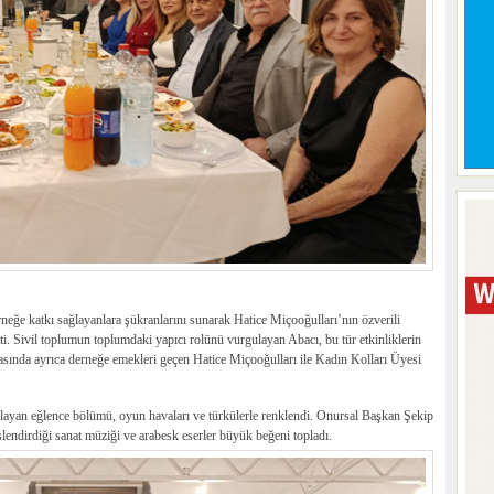
neğe katkı sağlayanlara şükranlarını sunarak Hatice Miçooğulları’nın özverili
tti. Sivil toplumun toplumdaki yapıcı rolünü vurgulayan Abacı, bu tür etkinliklerin
ırasında ayrıca derneğe emekleri geçen Hatice Miçooğulları ile Kadın Kolları Üyesi
aşlayan eğlence bölümü, oyun havaları ve türkülerle renklendi. Onursal Başkan Şekip
lendirdiği sanat müziği ve arabesk eserler büyük beğeni topladı.