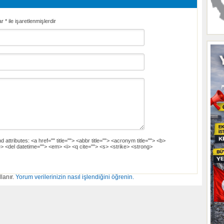
ar
*
ile işaretlenmişlerdir
d attributes:
<a href="" title=""> <abbr title=""> <acronym title=""> <b>
> <del datetime=""> <em> <i> <q cite=""> <s> <strike> <strong>
lanır.
Yorum verilerinizin nasıl işlendiğini öğrenin.