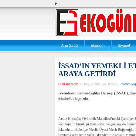
Ana Sayfa
Ekonomi
Siyaset
İSSAD’IN YEMEKLİ E
ARAYA GETİRDİ
Published on:
25 Mayıs 2026, @ 16:59
/
Yorum ya
İskenderun Samandağlılar Derneği (İSSAD), düzenl
isimleri buluşturdu
.
Arsuz Karaağaç Övündük Mahallesi’ndeki Çamlıyer Rest
sivil toplum kuruluşu temsilcileri ve çok sayıda Saman
İskenderun Belediye Meclis Üyesi Mecit Boğuzoğlu, 
Baytaroğlu ve uzun yıllar İskenderun Karasun Manuk 