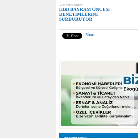
← Önceki Haber
HBB BAYRAM ÖNCESİ
DENETİMLERİNİ
SÜRDÜRÜYOR
Share
Bir yanıt yazın