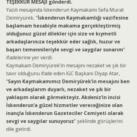
TEŞEKKÜR MESAJI gönderdi.
Yazılı mesajında İskenderun Kaymakamı Sefa Murat
Demiryürek, “
İskenderun Kaymakamlığı vazifesine
başlamam hesabiyle makama gerçekleştirmiş
olduğunuz güzel dilekler için size ve kıymetli
arkadaşlarınıza teşekkür eder sağlık, huzur ve
başarı temennileriyle sevgi ve saygılar sunarım
”
ifadelerine yer verdi.
Kaymakam Demiryürek’in mesajını nezaket ve şık bir
tavır olduğunu ifade eden İGC Başkanı Diyap Atar,
“
Sayın Kaymakamımız Demiryürek’in mesajını ben
ve arkadaşlarım duyarlı, nezaket ve şık bir
yaklaşım olarak görmekteyiz. Akdeniz’in incisi
İskenderun’a güzel hizmetler vereceğinize olan
inançla İskenderun Gazeteciler Cemiyeti olarak
sevgi ve saygılar sunuyoruz
” şeklinde görüşlerini
dile getirdi.