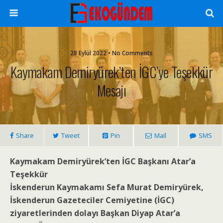
28 Eylül 2022 • No Comments
Kaymakam Demiryürek’ten İGC’ye Teşekkür
Mesajı
Share
Tweet
Pin
Mail
SMS
Kaymakam Demiryürek’ten İGC Başkanı Atar’a
Teşekkür
İskenderun Kaymakamı Sefa Murat Demiryürek,
İskenderun Gazeteciler Cemiyetine (İGC)
ziyaretlerinden dolayı Başkan Diyap Atar’a