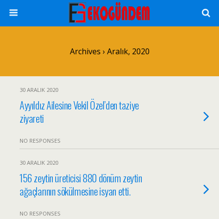
Archives › Aralık, 2020
30 ARALIK 2020
Ayyıldız Ailesine Vekil Özel’den taziye
ziyareti
NO RESPONSES
30 ARALIK 2020
156 zeytin üreticisi 880 dönüm zeytin
ağaçlarının sökülmesine isyan etti.
NO RESPONSES