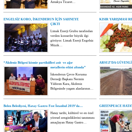
Antakya Ticaret…
ENGELSİZ KORO, İSKENDERUN İÇİN SAHNEYE
KISIR YARIŞMASI 
ÇIKTI
Limak Enerji Grubu tarafından
verilen konserler büyük ilgi
görüyor. Limak Enerji Engelsiz
Müzik…
“Akdeniz Bölgesi kömür partikülleri asit ve ağır
ARSUZ’DA GÜVENLİ
metallerin etkisi altında”
İskenderun Çevre Koruma
Derneği Başkanı Nermin
Yıldırım Kara, Akdeniz
Bölgesinde yaşam alanlarının…
Belen Belediyesi, Hatay Gastro Fest İstanbul 2019’da…
GREENPEACE HATA
Hatay tarihi, kültürel ve en özel
yöresel zenginliklerini tanıtımını
amaçlayan Hatay Gastro…