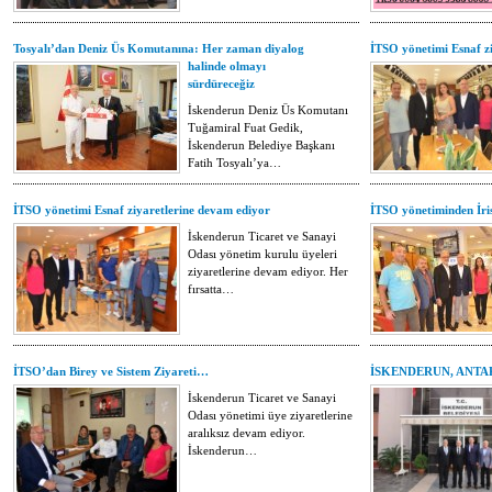
Tosyalı’dan Deniz Üs Komutanına: Her zaman diyalog
İTSO yönetimi Esnaf z
halinde olmayı
sürdüreceğiz
İskenderun Deniz Üs Komutanı
Tuğamiral Fuat Gedik,
İskenderun Belediye Başkanı
Fatih Tosyalı’ya…
İTSO yönetimi Esnaf ziyaretlerine devam ediyor
İTSO yönetiminden İris
İskenderun Ticaret ve Sanayi
Odası yönetim kurulu üyeleri
ziyaretlerine devam ediyor. Her
fırsatta…
İTSO’dan Birey ve Sistem Ziyareti…
İSKENDERUN, ANTA
İskenderun Ticaret ve Sanayi
Odası yönetimi üye ziyaretlerine
aralıksız devam ediyor.
İskenderun…