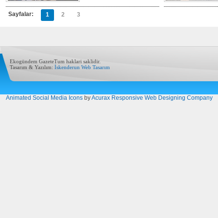
Sayfalar:
1
2
3
Ekogündem GazeteTum haklari saklidir.
Tasarım & Yazılım:
İskenderun Web Tasarım
Animated Social Media Icons
by
Acurax Responsive Web Designing Company