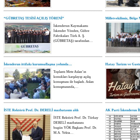
“GÜBRETAŞ TESİSİ AÇILIŞ TÖRENİ”
Milletvekilimiz, Bölge
İskenderun Kaymakamı
İskender Yönden, Gübre
Fabrikaları Türk A. Ş.
(GÜBRETAŞ) tarafından…
İskenderun ittifakı kurumsallaşma yolunda…
Hatay Turizm ve Gastr
Toplantı Mete Aslan’ın
konukları karşılayıp açılış
konuşması ile başladı. Aslan
konuşmasında,…
İSTE Rektörü Prof. Dr. DERELİ mazbatasını aldı
AK Parti İskenderun İl
İSTE Rektörü Prof. Dr. Türkay
DERELİ mazbatasını
bugün YÖK Başkanı Prof. Dr.
M.A. Yekta…