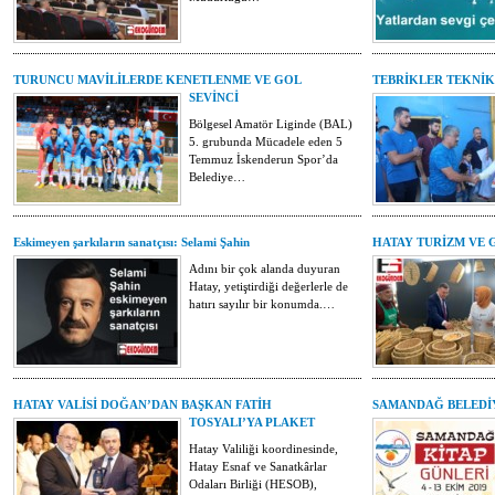
TURUNCU MAVİLİLERDE KENETLENME VE GOL
TEBRİKLER TEKNİK
SEVİNCİ
Bölgesel Amatör Liginde (BAL)
5. grubunda Mücadele eden 5
Temmuz İskenderun Spor’da
Belediye…
Eskimeyen şarkıların sanatçısı: Selami Şahin
HATAY TURİZM VE
Adını bir çok alanda duyuran
Hatay, yetiştirdiği değerlerle de
hatırı sayılır bir konumda.…
HATAY VALİSİ DOĞAN’DAN BAŞKAN FATİH
SAMANDAĞ BELEDİY
TOSYALI’YA PLAKET
Hatay Valiliği koordinesinde,
Hatay Esnaf ve Sanatkârlar
Odaları Birliği (HESOB),