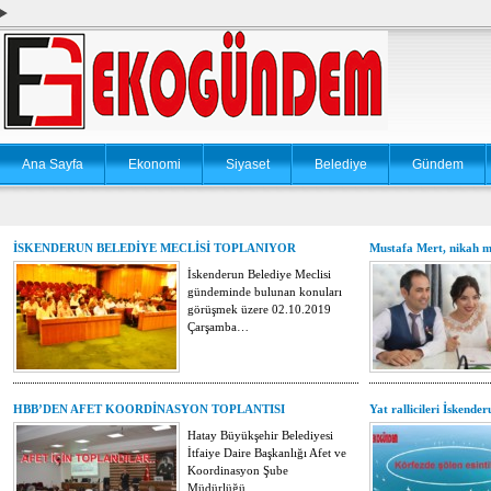
Ana Sayfa
Ekonomi
Siyaset
Belediye
Gündem
İSKENDERUN BELEDİYE MECLİSİ TOPLANIYOR
Mustafa Mert, nikah 
İskenderun Belediye Meclisi
gündeminde bulunan konuları
görüşmek üzere 02.10.2019
Çarşamba…
HBB’DEN AFET KOORDİNASYON TOPLANTISI
Yat rallicileri İskende
Hatay Büyükşehir Belediyesi
İtfaiye Daire Başkanlığı Afet ve
Koordinasyon Şube
Müdürlüğü…