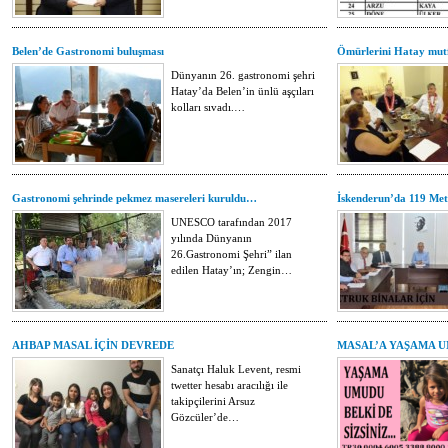
Belen’de Gastronomi buluşması
Ömürlerini Hatay mut
Dünyanın 26. gastronomi şehri
Hatay’da Belen’in ünlü aşçıları
kolları sıvadı.…
Gastronomi şehrinde pekmez masereleri kuruldu…
İskenderun’da 119 Metr
UNESCO tarafından 2017
yılında Dünyanın
26.Gastronomi Şehri” ilan
edilen Hatay’ın; Zengin…
AHBAP MASAL İÇİN DEVREDE
MASAL’A YAŞAMA 
Sanatçı Haluk Levent, resmi
twetter hesabı aracılığı ile
takipçilerini Arsuz
Gözcüler’de…