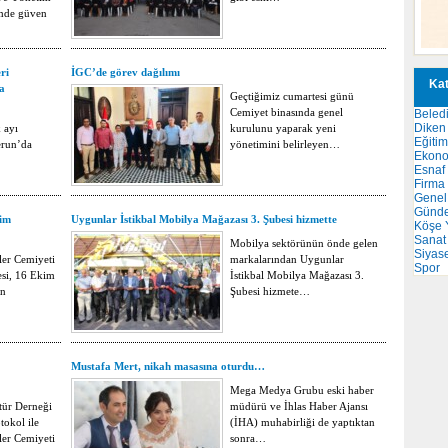
imde güven
ri
İGC’de görev dağılımı
Kat
a
Geçtiğimiz cumartesi günü
Cemiyet binasında genel
Beled
Diken 
 ayı
kurulunu yaparak yeni
Eğitim
erun’da
yönetimini belirleyen…
Ekon
Esnaf
Firma
Genel
Günd
tim
Uygunlar İstikbal Mobilya Mağazası 3. Şubesi hizmette
Köşe Y
Sanat
Mobilya sektörünün önde gelen
Siyas
ler Cemiyeti
markalarından Uygunlar
Spor
si, 16 Ekim
İstikbal Mobilya Mağazası 3.
ın
Şubesi hizmete…
Mustafa Mert, nikah masasına oturdu…
Mega Medya Grubu eski haber
tür Derneği
müdürü ve İhlas Haber Ajansı
tokol ile
(İHA) muhabirliği de yaptıktan
ler Cemiyeti
sonra…