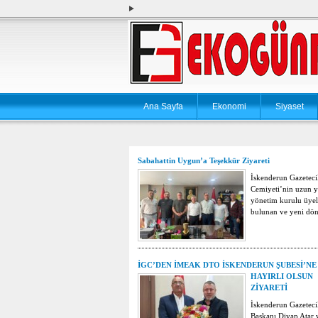
Ana Sayfa
Ekonomi
Siyaset
Sabahattin Uygun’a Teşekkür Ziyareti
İskenderun Gazeteci
Cemiyeti’nin uzun yı
yönetim kurulu üyel
bulunan ve yeni d
İGC’DEN İMEAK DTO İSKENDERUN ŞUBESİ’NE
HAYIRLI OLSUN
ZİYARETİ
İskenderun Gazeteci
Başkanı Diyap Atar