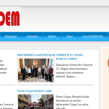
Belediye
Gündem
Eğitim
Spor
Esnaf DERGİSİ
İSKENDERUN GAZETECİLER CEMİYETİ 22. GENEL
KURULU YAPTI
ler
llar
İskenderun Gazeteciler Cemiyeti
iğinde
22. Olağan Genel Kurulunu
önemde…
yaparak yeni yönetimini
belirledi. Başkan…
Fatma Uygun Dualarla snıldı
Fatma Uygun Dualarla Anıldı
İskenderun’un sevilen
ler Cemiyeti
ailelerinden Uygun’un eskisi
 ve Yönetim
gibi eski…