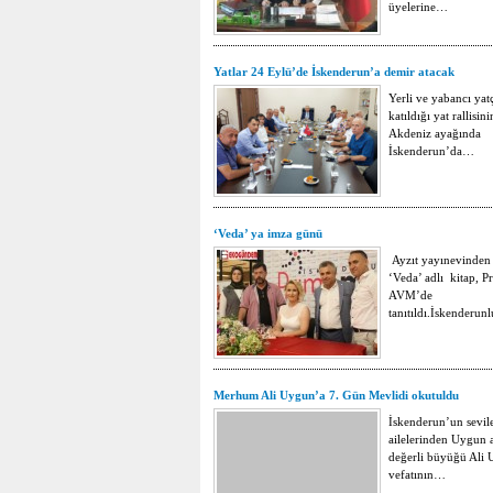
üyelerine…
Yatlar 24 Eylü’de İskenderun’a demir atacak
Yerli ve yabancı yatç
katıldığı yat rallisi
Akdeniz ayağında
İskenderun’da…
‘Veda’ ya imza günü
Ayzıt yayınevinden
‘Veda’ adlı kitap, P
AVM’de
tanıtıldı.İskenderu
Merhum Ali Uygun’a 7. Gün Mevlidi okutuldu
İskenderun’un sevil
ailelerinden Uygun a
değerli büyüğü Ali
vefatının…