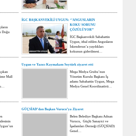
İGC BAŞKANVEKİLİ UYGUN: ‘’ANGUSLARIN
KOKU SORUNU
ıların
ÇÖZÜLÜYOR’’
nin Doğu
İGC Başkanvekili Sabahattin
Uygun, ithal edilen Angusların
İskenderun’a yaydıkları
kokunun giderilmesi…
Uygun ve Yazıcı Kaymakam Soytürk ziyaret etti
 çıkan
Mega Medya Grubu’nun
rime Mall
Yönetim Kurulu Başkanı İş
adamı Sabahattin Uygun, Mega
nlu…
Medya Genel Koordinatörü…
GÜÇSİAD’dan Başkan Vurucu’ya Ziyaret
en
Belen Belediye Başkanı Adnan
ilesinin
Vurucu, Güçlü Sanayici ve
 Uygun’un
İşadamları Derneği (GÜÇSİAD)
Genel…