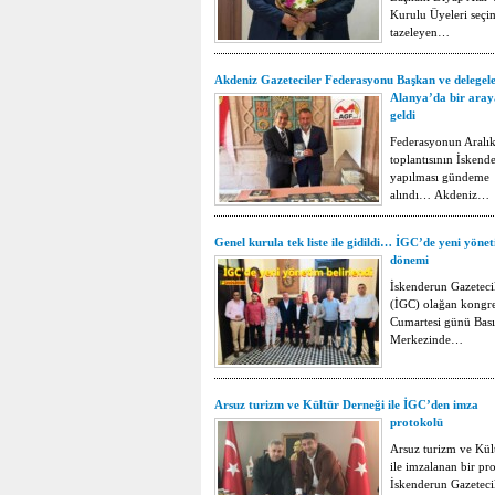
Kurulu Üyeleri seç
tazeleyen…
Akdeniz Gazeteciler Federasyonu Başkan ve delegele
Alanya’da bir aray
geldi
Federasyonun Aralık
toplantısının İskend
yapılması gündeme
alındı… Akdeniz…
Genel kurula tek liste ile gidildi… İGC’de yeni yöne
dönemi
İskenderun Gazeteci
(İGC) olağan kongre
Cumartesi günü Bas
Merkezinde…
Arsuz turizm ve Kültür Derneği ile İGC’den imza
protokolü
Arsuz turizm ve Kül
ile imzalanan bir pro
İskenderun Gazeteci