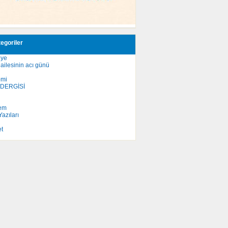
egoriler
iye
ailesinin acı günü
omi
 DERGİSİ
em
azıları
et