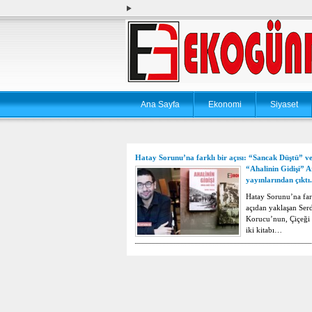
Ana Sayfa
Ekonomi
Siyaset
Hatay Sorunu’na farklı bir açısı: “Sancak Düştü” v
“Ahalinin Gidişi” A
yayınlarından çıktı.
Hatay Sorunu’na fark
açıdan yaklaşan Ser
Korucu’nun, Çiçeği
iki kitabı…