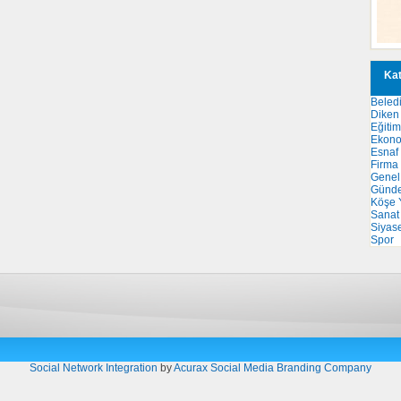
Kat
Beled
Diken 
Eğitim
Ekon
Esnaf
Firma
Genel
Günd
Köşe Y
Sanat
Siyas
Spor
Social Network Integration
by
Acurax Social Media Branding Company