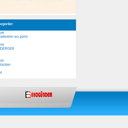
egoriler
iye
ailesinin acı günü
omi
 DERGİSİ
em
azıları
et