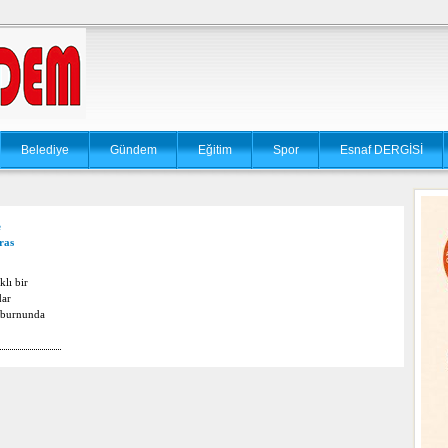
Belediye
Gündem
Eğitim
Spor
Esnaf DERGİSİ
e
ras
lı bir
dar
 burnunda