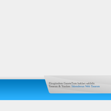
Ekogündem GazeteTum haklari saklidir.
Tasarım & Yazılım:
İskenderun Web Tasarım