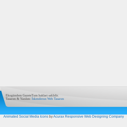
Ekogündem GazeteTum haklari saklidir.
Tasarım & Yazılım:
İskenderun Web Tasarım
Animated Social Media Icons
by
Acurax Responsive Web Designing Company