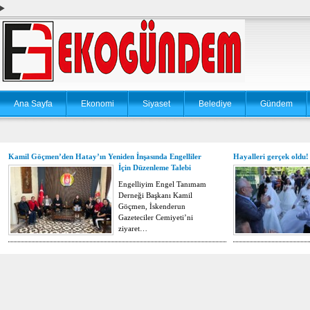
Ana Sayfa
Ekonomi
Siyaset
Belediye
Gündem
Kamil Göçmen’den Hatay’ın Yeniden İnşasında Engelliler
Hayalleri gerçek oldu!
İçin Düzenleme Talebi
Engelliyim Engel Tanımam
Derneği Başkanı Kamil
Göçmen, İskenderun
Gazeteciler Cemiyeti’ni
ziyaret…