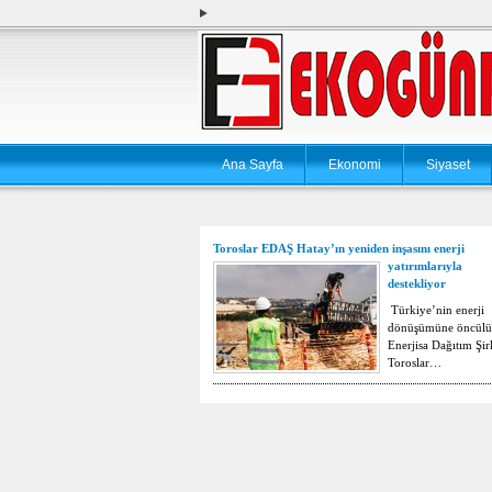
Ana Sayfa
Ekonomi
Siyaset
Toroslar EDAŞ Hatay’ın yeniden inşasını enerji
yatırımlarıyla
destekliyor
Türkiye’nin enerji
dönüşümüne öncülü
Enerjisa Dağıtım Şir
Toroslar…