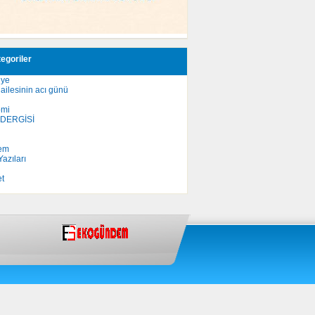
egoriler
iye
ailesinin acı günü
omi
 DERGİSİ
em
azıları
et