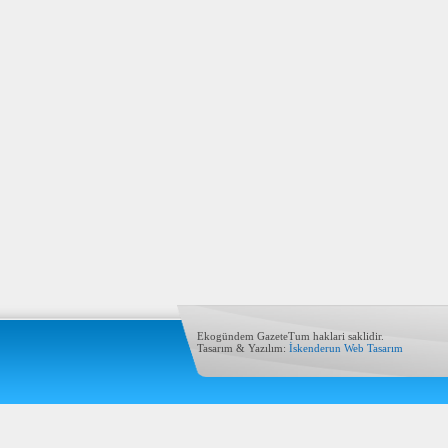
Ekogündem GazeteTum haklari saklidir.
Tasarım & Yazılım:
İskenderun Web Tasarım