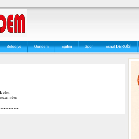
Belediye
Gündem
Eğitim
Spor
Esnaf DERGİSİ
k eden
ketleri’nden