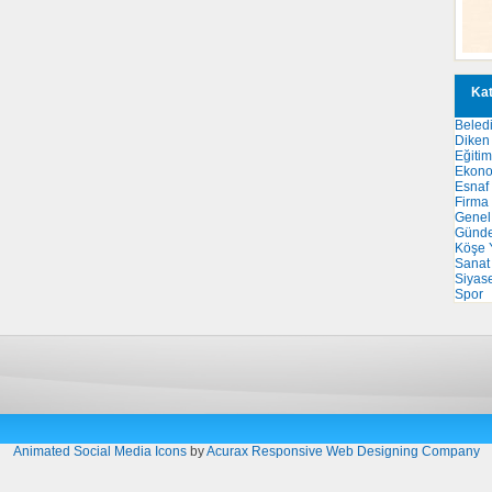
Kat
Beled
Diken 
Eğitim
Ekon
Esnaf
Firma
Genel
Günd
Köşe Y
Sanat
Siyas
Spor
Animated Social Media Icons
by
Acurax Responsive Web Designing Company