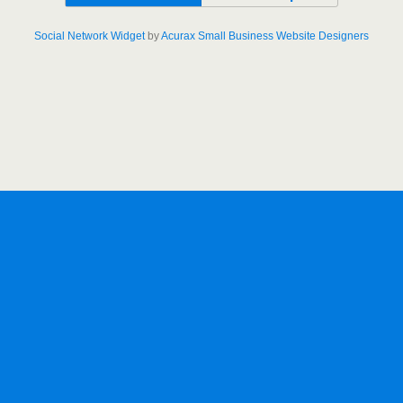
Social Network Widget
by
Acurax Small Business Website Designers