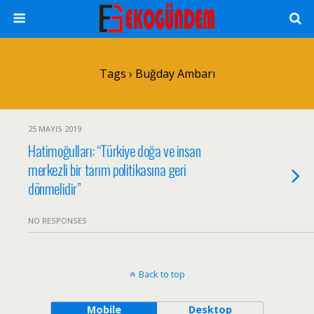
Tags › Buğday Ambarı
25 MAYIS 2019
Hatimoğulları: “Türkiye doğa ve insan
merkezli bir tarım politikasına geri
dönmelidir”
NO RESPONSES
Back to top
Mobile
Desktop