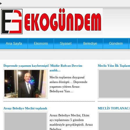
Ana Sayfa
Ekonomi
Siyaset
Belediye
Gündem
Depremde yaşamını kaybetmişti! Müdür Rıdvan Devrim
Meclis Yılın İlk Topla
anıldı…
Meclis toplantısı duygusal
anlara dönüştü… Depremde
yaşamını yitiren Arsuz
Belediyesi Yazı…
Arsuz Belediye Meclisi toplandı
MECLİS TOPLANAC
Arsuz Belediye Meclisi, Ekim
ayı toplantısını 5 gündem
maddesiyle gerçekleştirdi. Arsuz
Belediye…