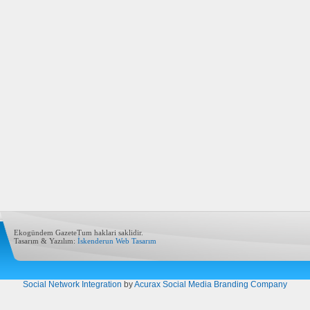
Ekogündem GazeteTum haklari saklidir.
Tasarım & Yazılım:
İskenderun Web Tasarım
Social Network Integration
by
Acurax Social Media Branding Company