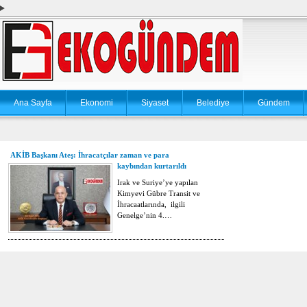
Ana Sayfa
Ekonomi
Siyaset
Belediye
Gündem
AKİB Başkanı Ateş: İhracatçılar zaman ve para
kaybından kurtarıldı
Irak ve Suriye’ye yapılan
Kimyevi Gübre Transit ve
İhracaatlarında, ilgili
Genelge’nin 4.…