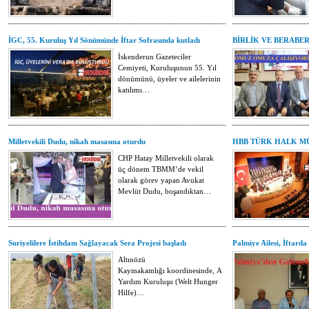
İGC, 55. Kuruluş Yıl Sönümünde İftar Sofrasında kutladı
BİRLİK VE BERABER
İskenderun Gazeteciler
Cemiyeti, Kuruluşunun 55. Yıl
dönümünü, üyeler ve ailelerinin
katılımı…
Milletvekili Dudu, nikah masasına oturdu
HBB TÜRK HALK M
CHP Hatay Milletvekili olarak
üç dönem TBMM’de vekil
olarak görev yapan Avukat
Mevlüt Dudu, boşandıktan…
Suriyelilere İstihdam Sağlayacak Sera Projesi başladı
Palmiye Ailesi, İftarda
Altınözü
Kaymakamlığı koordinesinde, Almanya İnsani
Yardım Kuruluşu (Welt Hunger
Hilfe)…