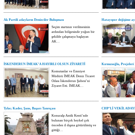
Ak Partili adayların Denizciler Buluşması
Hatayspor değişime a
Seçim startının verilmesinin
ardından bölgesinde yoğun bir
şekilde çalışmaya başlayan
AK…
İSKENDERUN İMEAK’A HAYIRLI OLSUN ZİYARETİ
Kırmızıoğlu, Projeleri
Komutanlar ve Emniyet
Müdürü İMEAK Deniz Ticaret
Odası İskenderun Şubesi’ni
Ziyaret Etti. İMEAK…
Tyke; Kader, Şans, Başarı Tanrıçası
CHP’Lİ VEKİL ADAY
Konuralp Antik Kenti’nde
bulunan birçok heykel çok
önceden il dışına götürülmüş ve
gittiği…