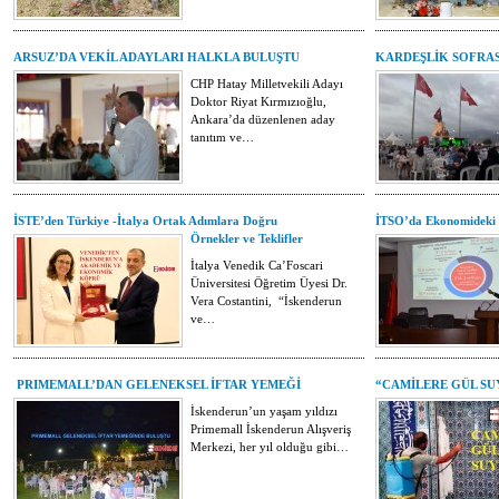
ARSUZ’DA VEKİL ADAYLARI HALKLA BULUŞTU
KARDEŞLİK SOFRASI
CHP Hatay Milletvekili Adayı
Doktor Riyat Kırmızıoğlu,
Ankara’da düzenlenen aday
tanıtım ve…
İSTE’den Türkiye -İtalya Ortak Adımlara Doğru
İTSO’da Ekonomideki so
Örnekler ve Teklifler
İtalya Venedik Ca’Foscari
Üniversitesi Öğretim Üyesi Dr.
Vera Costantini, “İskenderun
ve…
PRIMEMALL’DAN GELENEKSEL İFTAR YEMEĞİ
“CAMİLERE GÜL SU
İskenderun’un yaşam yıldızı
Primemall İskenderun Alışveriş
Merkezi, her yıl olduğu gibi…