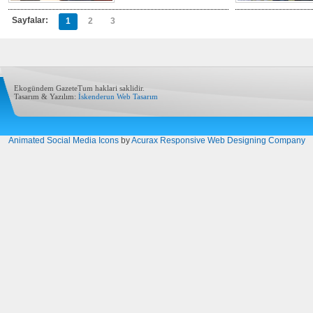
Sayfalar:
1
2
3
Ekogündem GazeteTum haklari saklidir.
Tasarım & Yazılım:
İskenderun Web Tasarım
Animated Social Media Icons
by
Acurax Responsive Web Designing Company