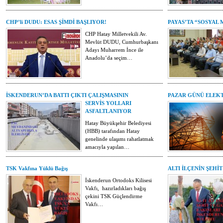
CHP’li DUDU: ESAS ŞİMDİ BAŞLIYOR!
PAYAS’TA “SOSYAL 
CHP Hatay Milletvekili Av.
Mevlüt DUDU, Cumhurbaşkanı
Adayı Muharrem İnce ile
Anadolu’da seçim…
İSKENDERUN’DA BATTI ÇIKTI ÇALIŞMASININ
PAZAR GÜNÜ ELEKT
SERVİS YOLLARI
ASFALTLANIYOR
Hatay Büyükşehir Belediyesi
(HBB) tarafından Hatay
genelinde ulaşımı rahatlatmak
amacıyla yapılan…
TSK Vakfına Yüklü Bağış
ALTI İLÇENİN ŞEHİ
İskenderun Ortodoks Kilisesi
Vakfı, hazırladıkları bağış
çekini TSK Güçlendirme
Vakfı…