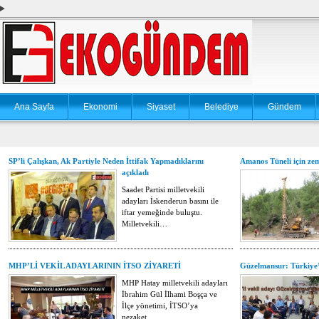
Ana Sayfa
Ekonomi
Siyaset
Belediye
Gündem
SP’li Çalışkan, Ak Partiyle Neden İttifak Yapmadıklarını
Amanos Tüneli için zem
açıkladı
Saadet Partisi milletvekili
adayları İskenderun basını ile
iftar yemeğinde buluştu.
Milletvekili…
MHP’Lİ VEKİL ADAYLARININ İTSO ZİYARETİ
Güzelmansur: Türkiye’
MHP Hatay milletvekili adayları
İbrahim Gül İlhami Boşça ve
İlçe yönetimi, İTSO’ya
nezaket…