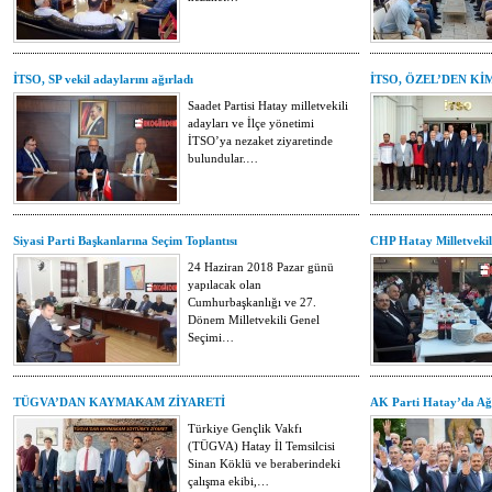
İTSO, SP vekil adaylarını ağırladı
İTSO, ÖZEL’DEN Kİ
Saadet Partisi Hatay milletvekili
adayları ve İlçe yönetimi
İTSO’ya nezaket ziyaretinde
bulundular.…
Siyasi Parti Başkanlarına Seçim Toplantısı
CHP Hatay Milletvekili
24 Haziran 2018 Pazar günü
yapılacak olan
Cumhurbaşkanlığı ve 27.
Dönem Milletvekili Genel
Seçimi…
TÜGVA’DAN KAYMAKAM ZİYARETİ
AK Parti Hatay’da Ağı
Türkiye Gençlik Vakfı
(TÜGVA) Hatay İl Temsilcisi
Sinan Köklü ve beraberindeki
çalışma ekibi,…